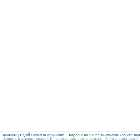
Контакти
|
Подай сигнал за нарушение
|
Подаване на сигнал за изгубена членска кар
Защитен с авторско право © Български фармацевтичен съюз - Всички права запазен