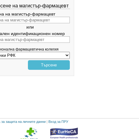
сене на магистър-фармацевт
а на магистър-фармацевт
или
ален идентификационен номер
гионална фармацевтична колегия
Търсене
 за защита на личните данни
|
Вход за ПРУ