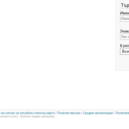
Тър
Имен
Уник
В ре
на сигнал за изгубена членска карта
|
Полезни връзки
|
Сродни организации
|
Политика
тичен съюз - Всички права запазени.