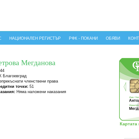
С
НАЦИОНАЛЕН РЕГИСТЪР
РФК - ПОКАНИ
ОБЯВИ
КОНТ
етрова Мегданова
44
 Благоевград
прекъснати членствени права
едитни точки:
51
азания:
Няма наложени наказания
Антоа
Мегд
Картата