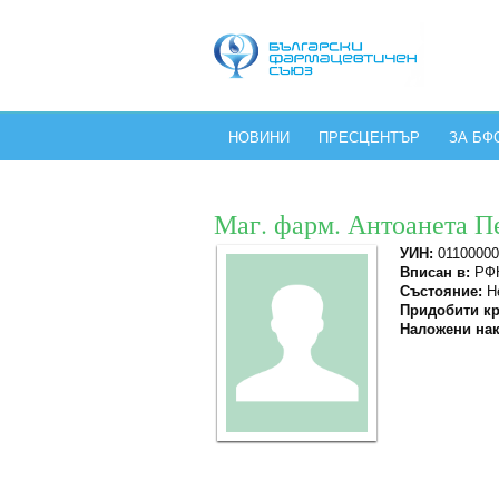
НОВИНИ
ПРЕСЦЕНТЪР
ЗА БФ
Маг. фарм. Антоанета П
УИН:
01100000
Вписан в:
РФК
Състояние:
Не
Придобити кр
Наложени нак