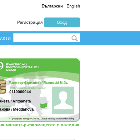
Български
English
Регистрация
Вход
АКТИ
0110000044
нета / Antoaneta
анова / Megdanova
 на магистър-фармацевта е валидна