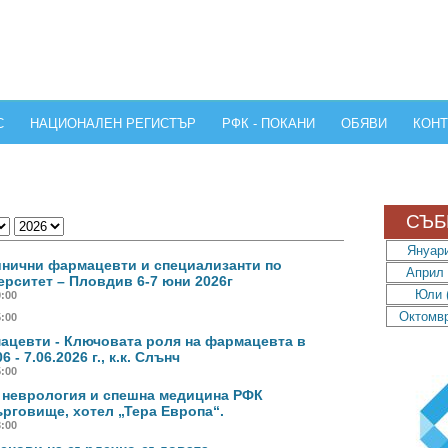
С
НАЦИОНАЛЕН РЕГИСТЪР
РФК - ПОКАНИ
ОБЯВИ
КОНТ
СЪБ
Януари
инични фармацевти и специализанти по
Април 
рситет – Пловдив 6-7 юни 2026г
Юли (
9:00
Октомвр
5:00
ацевти - Ключовата роля на фармацевта в
- 7.06.2026 г., к.к. Слънч
5:00
 неврология и спешна медицина РФК
Търговище, хотел „Тера Европа“.
3:00