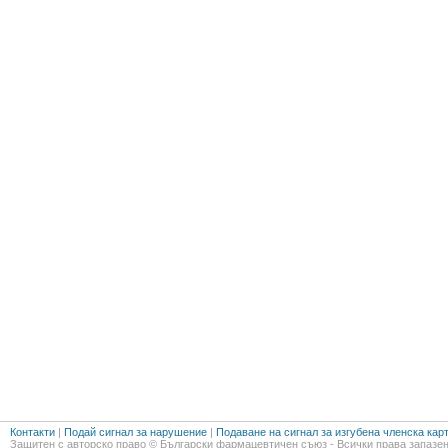
Контакти
|
Подай сигнал за нарушение
|
Подаване на сигнал за изгубена членска кар
Защитен с авторско право © Български фармацевтичен съюз - Всички права запазен