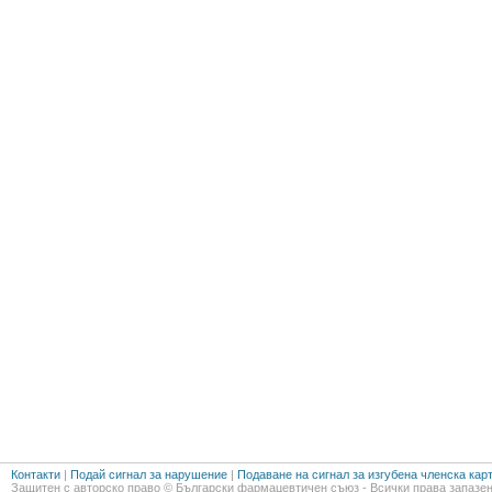
Контакти
|
Подай сигнал за нарушение
|
Подаване на сигнал за изгубена членска кар
Защитен с авторско право © Български фармацевтичен съюз - Всички права запазен