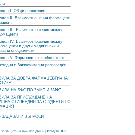
ли
здел I. Общи положения
здел II. Взаимоотношения фармацевт
пациент
здел III. Взаимоотношения между
рмацевти
здел IV. Взаимоотношения между
рмацевти и други медицински и
равни специалисти
здел V. Фармацевтът и обществото
еходни и Заключителни разпоредби
ВИЛА ЗА ДОБРА ФАРМАЦЕВТИЧНА
КТИКА
ВИЛА НА БФС ПО ЗМИП И ЗМФТ
ВИЛА ЗА ПРИСЪЖДАНЕ НА
ИШНА СТИПЕНДИЯ ЗА СТУДЕНТИ ПО
МАЦИЯ
О ЗАДАВАНИ ВЪПРОСИ
 за защита на личните данни
|
Вход за ПРУ