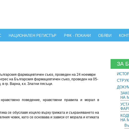
С
НАЦИОНАЛЕН РЕГИСТЪР
РФК - ПОКАНИ
ОБЯВИ
КОНТ
ЗА 
ИСТО
Българския фармацевтичен съюз, проведен на 24 ноември
конгрес на Българския фармацевтичен съюз, проведен на 05-
СТРУК
 в гр. Варна, к.к. Златни пясъци.
ДОКУ
ЗАК
НА 
нравствено поведение, нравствени правила и морал в
УСТ
ФАР
тика се обуславя изцяло върху грижата и съхраняването на
КОД
елния човек, като се основава и зависи от морала и етиката
НА 
Въ