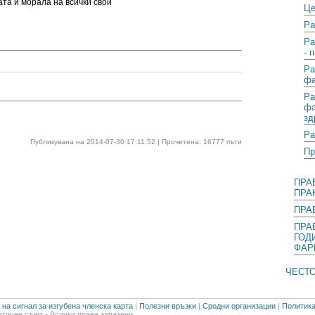
ата и морала на всички свои
Це
Ра
Ра
- 
Ра
фа
Ра
фа
зд
Ра
Публикувана на 2014-07-30 17:11:52 | Прочетена: 16777 пъти
Пр
ПРА
ПРА
ПРА
ПРА
ГОД
ФАР
ЧЕСТ
на сигнал за изгубена членска карта
|
Полезни връзки
|
Сродни организации
|
Политика
тичен съюз - Всички права запазени.