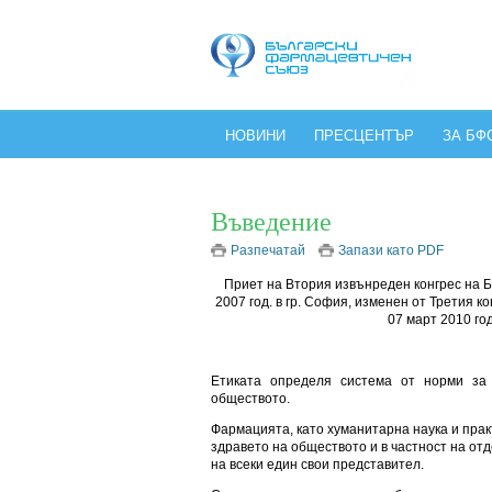
НОВИНИ
ПРЕСЦЕНТЪР
ЗА БФ
Въведение
Разпечатай
Запази като PDF
Приет на Втория извънреден конгрес на 
2007 год. в гр. София, изменен от Третия 
07 март 2010 год.
Етиката определя система от норми за 
обществото.
Фармацията, като хуманитарна наука и прак
здравето на обществото и в частност на отд
на всеки един свои представител.