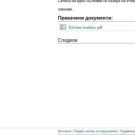
Силата на едно съсловие се базира на етик
членове.
Прикачени документи:
Etichen kodeks.pdf
Сподели
Контакти
|
Подай сигнал за нарушение
|
Подаване 
Защитен с авторско право © Български фармацев