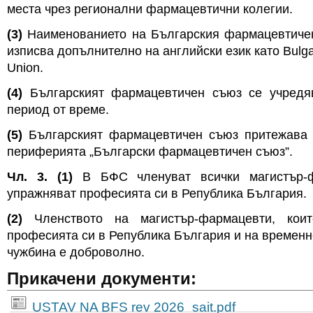
места чрез регионални фармацевтични колегии.
(3)
Наименованието на Българския фармацевтиче
изписва допълнително на английски език като Bulga
Union.
(4)
Българският фармацевтичен съюз се учредя
период от време.
(5)
Българският фармацевтичен съюз притежава 
периферията „Български фармацевтичен съюз”.
Чл. 3. (1)
В БФС членуват всички магистър-ф
упражняват професията си в Република България.
(2)
Членството на магистър-фармацевти, кои
професията си в Република България и на времен
чужбина е доброволно.
Прикачени документи:
USTAV NA BFS rev 2026_sait.pdf