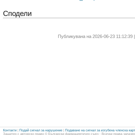
Сподели
Публикувана на 2026-06-23 11:12:39 
Контакти
|
Подай сигнал за нарушение
|
Подаване на сигнал за изгубена членска кар
Защитен с авторско право © Български фармацевтичен съюз - Всички права запазен