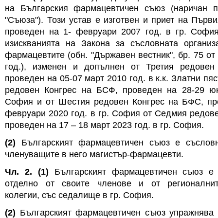
на Българския фармацевтичен съюз (наричан п
"Съюза"). Този устав е изготвен и приет на Първ
проведен на 1- февруари 2007 год. в гр. София
изискванията на Закона за съсловната организ
фармацевтите (обн. "Държавен вестник", бр. 75 от
год.), изменен и допълнен от Третия редовен
проведен на 05-07 март 2010 год. в к.к. Златни пя
редовен Конгрес на БСФ, проведен на 28-29 юн
София и от Шестия редовен Конгрес на БФС, пр
февруари 2020 год. в гр. София от Седмия редов
проведен на 17 – 18 март 2023 год. в гр. София.
(2)
Българският фармацевтичен съюз е съслов
членуващите в него магистър-фармацевти.
Чл. 2. (1)
Българският фармацевтичен съюз е 
отделно от своите членове и от регионални
колегии, със седалище в гр. София.
(2)
Българският фармацевтичен съюз упражнява 