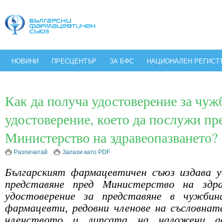
НОВИНИ
ПРЕСЦЕНТЪР
ЗА БФС
НАЦИОНАЛЕН РЕГИСТ
Как да получа удостоверение за чуж
удостоверение, което да послужи пр
Министерство на здравеопазването?
Разпечатай
Запази като PDF
Българският фармацевтичен съюз издава у
представяне пред Министерство на здра
удостоверение за представяне в чужбин
фармацевти, редовни членове на съсловнат
членството и липсата на наложени ад