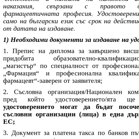
наказания, свързани с правото 
фармацевтичната професия. Удостоверен
само на български език със срок на действи
от датата на издаване.
1) Необходими документи за издаване на у
1. Препис на диплома за завършено висш
придобита образователно-квалифика
„магистър“ по специалност от професиона
„Фармация“ и професионална квалифика
фармацевт“-заверен от заявителя;
2. Съсловна организация/Национален ком
пред който удостоверението/ята 
удостоверението могат да бъдат посоч
съсловни организации (лица) в една дъ
ЕС;
3. Документ за платена такса по банков пъ