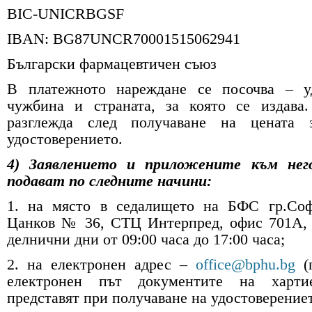
BIC-UNICRBGSF
IBAN: BG87UNCR70001515062941
Български фармацевтичен съюз
В платежното нареждане се посочва – у
чужбина и страната, за която се издава.
разглежда след получаване на цената 
удостоверението.
4) Заявлението и приложените към нег
подават по следните начини:
1. на място в седалището на БФС гр.Соф
Цанков № 36, СТЦ Интерпред, офис 701А, 
делнични дни от 09:00 часа до 17:00 часа;
2. на електронен адрес –
office@bphu.bg
(
електронен път документите на харти
представят при получаване на удостоверениет