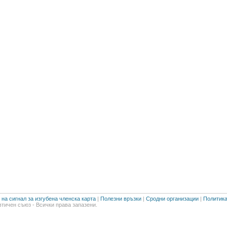
на сигнал за изгубена членска карта
|
Полезни връзки
|
Сродни организации
|
Политика
тичен съюз - Всички права запазени.