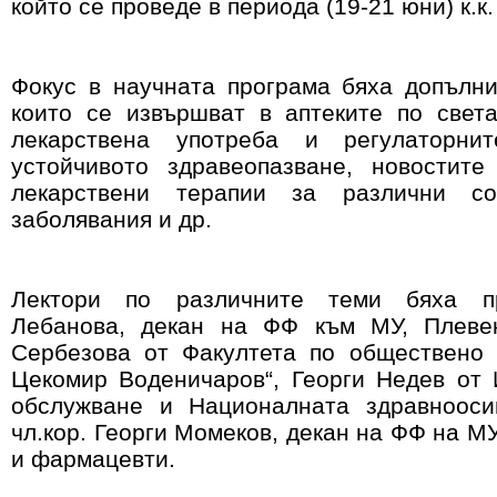
който се проведе в периода (19-21 юни) к.к
Фокус в научната програма бяха допълни
които се извършват в аптеките по свет
лекарствена употреба и регулаторнит
устойчивото здравеопазване, новостит
лекарствени терапии за различни соц
заболявания и др.
Лектори по различните теми бяха п
Лебанова, декан на ФФ към МУ, Плеве
Сербезова от Факултета по обществено 
Цекомир Воденичаров“, Георги Недев от
обслужване и Националната здравноосиг
чл.кор. Георги Момеков, декан на ФФ на М
и фармацевти.