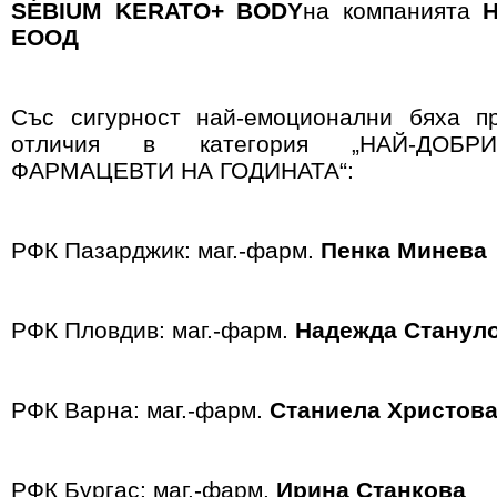
S
É
BIUM KERATO+ BODY
на компанията
Н
ЕООД
Със сигурност най-емоционални бяха п
отличия в категория „НАЙ-ДОБР
ФАРМАЦЕВТИ НА ГОДИНАТА“:
РФК Пазарджик: маг.-фарм.
Пенка Минева
РФК Пловдив: маг.-фарм.
Надежда Станул
РФК Варна: маг.-фарм.
Станиела Христов
РФК Бургас: маг.-фарм.
Ирина Станкова