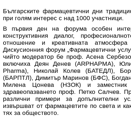
Българските фармацевтични дни традици
при голям интерес с над 1000 участници.
В първия ден на форума особен интер
конструктивния диалог, професионално
отношение и креативната атмосфер
Дискусионния форум „Фармацевтични услуг
чийто модератор бе проф. Асена Сербезо
включиха Деян Денев (ARPHАРМА), Юли
Pharma), Николай Колев (БАТЕДЛ), Бо
(БАРПТЛ), Димитър Маринов (БФС), Богдан
Милена Цонева (НЗОК) и заместник
здравеопазването проф. Петко Салчев. П
различни примери за допълнителни ус
извършват от фармацевтите по света и как
тях за обществото.