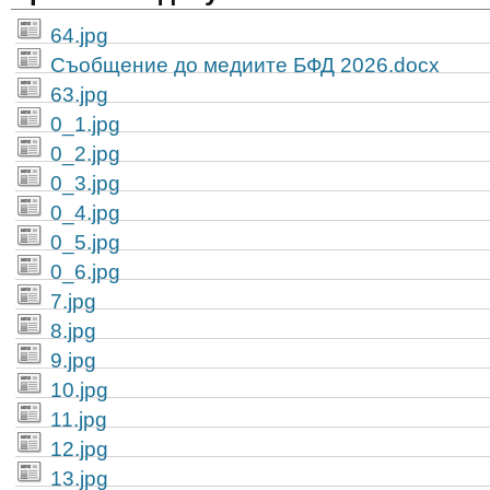
64.jpg
Съобщение до медиите БФД 2026.docx
63.jpg
0_1.jpg
0_2.jpg
0_3.jpg
0_4.jpg
0_5.jpg
0_6.jpg
7.jpg
8.jpg
9.jpg
10.jpg
11.jpg
12.jpg
13.jpg