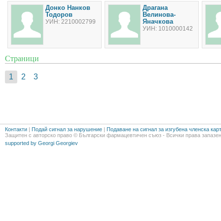
Донко Нанков
Драгана
Тодоров
Велинова-
Яначкова
УИН: 2210002799
УИН: 1010000142
Страници
1
2
3
Контакти
|
Подай сигнал за нарушение
|
Подаване на сигнал за изгубена членска кар
Защитен с авторско право © Български фармацевтичен съюз - Всички права запазен
supported by Georgi Georgiev