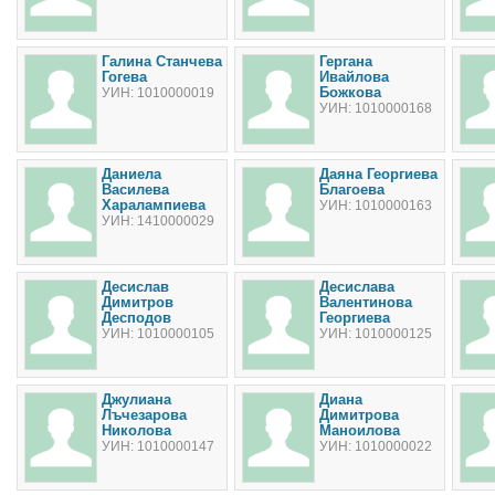
Галина Станчева
Гергана
Гогева
Ивайлова
Божкова
УИН: 1010000019
УИН: 1010000168
Даниела
Даяна Георгиева
Василева
Благоева
Харалампиева
УИН: 1010000163
УИН: 1410000029
Десислав
Десислава
Димитров
Валентинова
Десподов
Георгиева
УИН: 1010000105
УИН: 1010000125
Джулиана
Диана
Лъчезарова
Димитрова
Николова
Маноилова
УИН: 1010000147
УИН: 1010000022