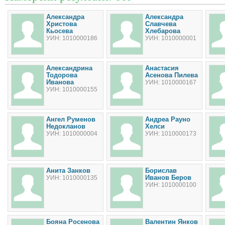
Александра
Александра
Христова
Славчева
Кьосева
Хлебарова
УИН: 1010000186
УИН: 1010000001
Александрина
Анастасия
Тодорова
Асенова Пилева
Иванова
УИН: 1010000167
УИН: 1010000155
Ангел Руменов
Андреа Рауно
Недокланов
Хелси
УИН: 1010000004
УИН: 1010000173
Анита Занков
Борислав
Иванов Беров
УИН: 1010000135
УИН: 1010000100
Бояна Росенова
Валентин Янков