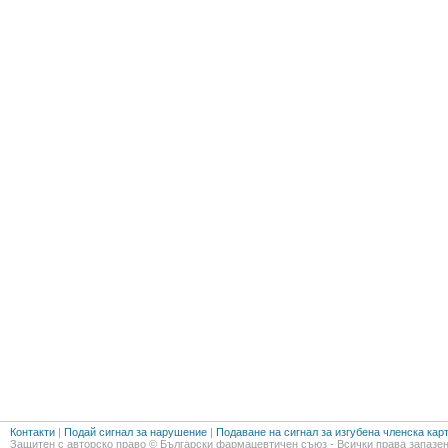
Контакти
|
Подай сигнал за нарушение
|
Подаване на сигнал за изгубена членска кар
Защитен с авторско право © Български фармацевтичен съюз - Всички права запазен