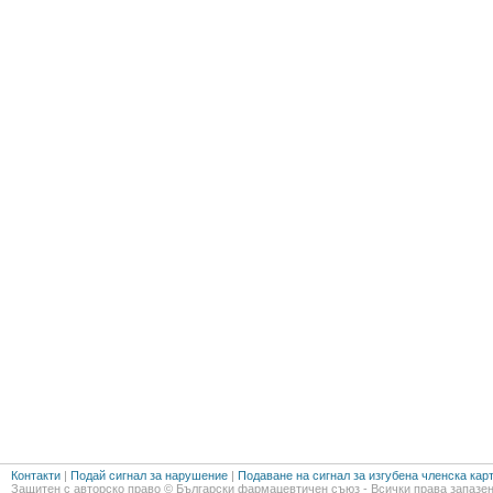
Контакти
|
Подай сигнал за нарушение
|
Подаване на сигнал за изгубена членска кар
Защитен с авторско право © Български фармацевтичен съюз - Всички права запазен