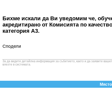
Бихме искали да Ви уведомим че, обуч
акредитирано от Комисията по качество
категория А3.
Сподели
За да видите детайлна информация за събитието, както и да заявите вашет
влезте в системата.
Място