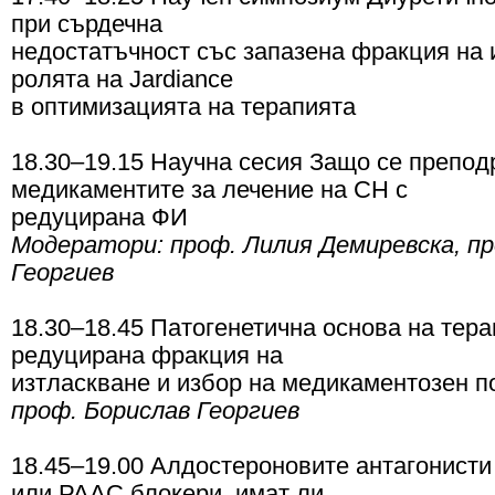
при сърдечна
недостатъчност със запазена фракция на 
ролята на Jardiance
в оптимизацията на терапията
18.30–19.15 Научна сесия Защо се препод
медикаментите за лечение на СН с
редуцирана ФИ
Модератори: проф. Лилия Демиревска, пр
Георгиев
18.30–18.45 Патогенетична основа на тера
редуцирана фракция на
изтласкване и избор на медикаментозен п
проф. Борислав Георгиев
18.45–19.00 Алдостероновите антагонисти
или РААС блокери, имат ли