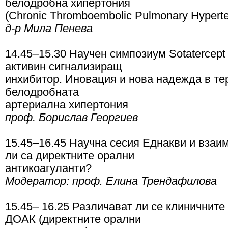
белодробна хипертония
(Chronic Thromboembolic Pulmonary Hypert
д-р Мила Пенева
14.45–15.30 Научен симпозиум Sotatercept 
активин сигнализиращ
инхибитор. Иновация и нова надежда в те
белодробната
артериална хипертония
проф. Борислав Георгиев
15.45–16.45 Научна сесия Еднакви и вза
ли са директните орални
антикоагуланти?
Модератор: проф. Елина Трендафилова
15.45– 16.25 Различават ли се клиничните
ДОАК (директните орални