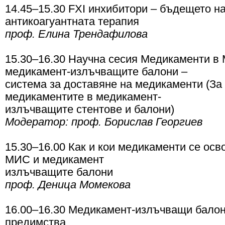
14.45–15.30 FXI инхибитори – бъдещето н
антикоагуантната терапия
проф. Елина Трендафилова
15.30–16.30 Научна сесия Медикаменти в
медикамент-излъчващите балони –
система за доставяне на медикаменти (За
медикаментите в медикамент-
излъчващите стентове и балони)
Модератор: проф. Борислав Георгиев
15.30–16.00 Как и кои медикаменти се осв
МИС и медикамент
излъчващите балони
проф. Деница Момекова
16.00–16.30 Медикамент-излъчващи балони
предимства