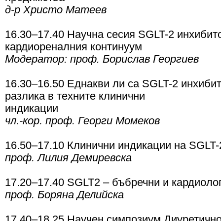
д-р Христо Матеев
16.30–17.40 Научна сесия SGLT-2 инхибит
кардиореналния континуум
Модератор: проф. Борислав Георгиев
16.30–16.50 Еднакви ли са SGLT-2 инхибит
разлика в техните клинични
индикации
чл.-кор. проф. Георги Момеков
16.50–17.10 Клинични индикации на SGLT-
проф. Лилия Демиревска
17.20–17.40 SGLT2 – бъбречни и кардиоло
проф. Боряна Делийска
17.40–18.25 Научен симпозиум Диуретичн