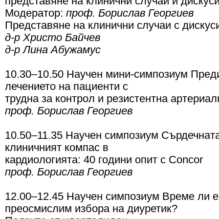
представяне на клинични случаи и дискус
Модератор:
проф. Борислав Георгиев
Представяне на клинични случаи с дискус
д-р Христо Байчев
д-р Лина Абужамус
10.30–10.50 Научен мини-симпозиум Пред
лечението на пациенти с
трудна за контрол и резистентна артериа
проф. Борислав Георгиев
10.50–11.35 Научен симпозиум Сърдечната
клиничният компас в
кардиологията: 40 години опит с Concor
проф. Борислав Георгиев
12.00–12.45 Научен симпозиум Време ли е
преосмислим избора на диуретик?