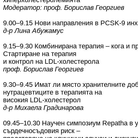
Модератор: проф. Борислав Георгиев
9.00–9.15 Нови направления в PCSK-9 ин
д-р Лина Абужамус
9.15–9.30 Комбинирана терапия – кога и п
Стартиране на терапия
и контрол на LDL-холестерола
проф. Борислав Георгиев
9.30–9.45 Имат ли място хранителните до
нутрацевтиците в терапията на
високия LDL-холестерол
д-р Михаела Градинарова
09.45–10.30 Научен симпозиум Repatha в 
сърдечносъдовия риск –