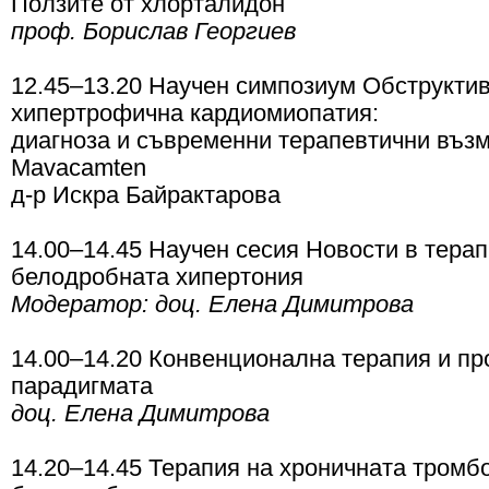
Ползите от хлорталидон
проф. Борислав Георгиев
12.45–13.20 Научен симпозиум Обструкти
хипертрофична кардиомиопатия:
диагноза и съвременни терапевтични въз
Mavacamten
д-р Искра Байрактарова
14.00–14.45 Научен сесия Новости в терап
белодробната хипертония
Модератор: доц. Елена Димитрова
14.00–14.20 Конвенционална терапия и пр
парадигмата
доц. Елена Димитрова
14.20–14.45 Терапия на хроничната тром