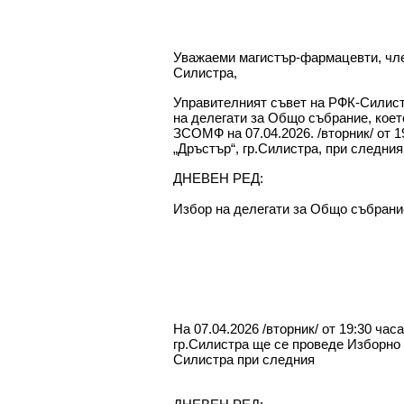
ПОКА
Уважаеми магистър-фармацевти, чле
Силистра,
Управителният съвет на РФК-Силистр
на делегати за Общо събрание, което
ЗСОМФ на 07.04.2026. /вторник/ от 1
„Дръстър“, гр.Силистра, при следни
ДНЕВЕН РЕД:
Избор на делегати за Общо събра
ПОКА
На 07.04.2026 /вторник/ от 19:30 час
гр.Силистра ще се проведе Изборно
Силистра при следния