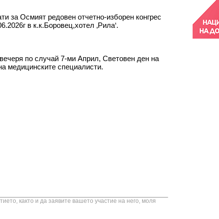
ати за Осмият редовен отчетно-изборен конгрес
6.2026г в к.к.Боровец,хотел ‚Рила‘.
вечеря по случай 7-ми Април, Световен ден на
на медицинските специалисти.
ието, както и да заявите вашето участие на него, моля