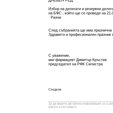
ДНЕВЕН РЕД:
Избор на делегати и резервни делег
на БФС , който ще се проведе на 21.0
Разни
След събранията ще има празнична 
Здравето и професионален празник 
С уважение,
маг-фармацевт Димитър Кръстев
председател на РФК Силистра
Сподели
За да видите детайлна информация за събит
влезте в системата.