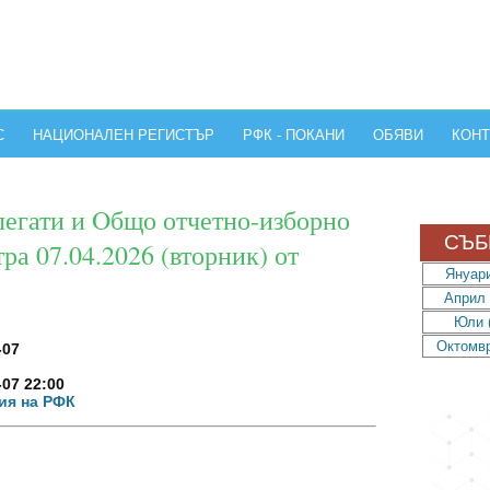
С
НАЦИОНАЛЕН РЕГИСТЪР
РФК - ПОКАНИ
ОБЯВИ
КОНТ
легати и Oбщо отчетно-изборно
СЪБ
а 07.04.2026 (вторник) от
Януари
Април 
Юли (
Октомвр
-07
-07 22:00
ия на РФК