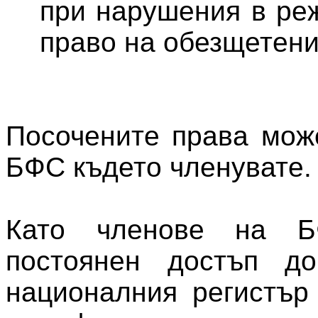
при нарушения в ре
право на обезщетени
Посочените права мож
БФС където членувате.
Като членове на Б
постоянен достъп д
националния регистър