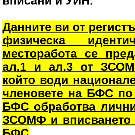
вписани и УИН.
Данните ви от регист
физическа иденти
месторабота се пред
ал.1 и ал.3 от ЗСОМ
който води национале
членовете на БФС по 
БФС обработва лични
ЗСОМФ и вписването 
БФС
.