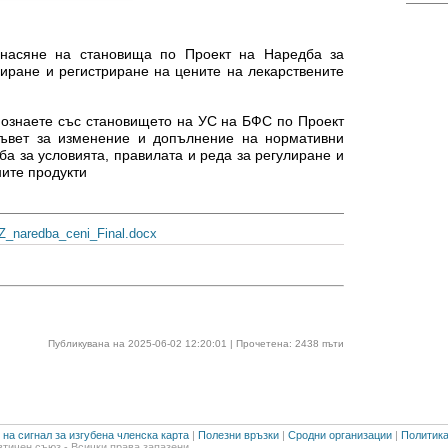
 внасяне на становища по Проект на Наредба за
лиране и регистриране на цените на лекарствените
ознаете със становището на УС на БФС по Проект
съвет за изменение и допълнение на нормативни
ба за условията, правилата и реда за регулиране и
ните продукти
_naredba_ceni_Final.docx
Публикувана на 2025-06-02 12:20:01 | Прочетена: 2438 пъти
на сигнал за изгубена членска карта
|
Полезни връзки
|
Сродни организации
|
Политика
тичен съюз - Всички права запазени.