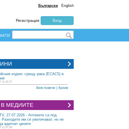
Български
English
Регистрация
Вход
АКТИ
ИНИ
йския кодекс срещу рака (ECAC5) в
рия
7 11:22:27
Виж повече
| Архив
 В МЕДИИТЕ
 TV, 27.07.2026 - Аптеките са под
: Разходите им се увеличават, но не
да вдигнат цените
7 11:57:26