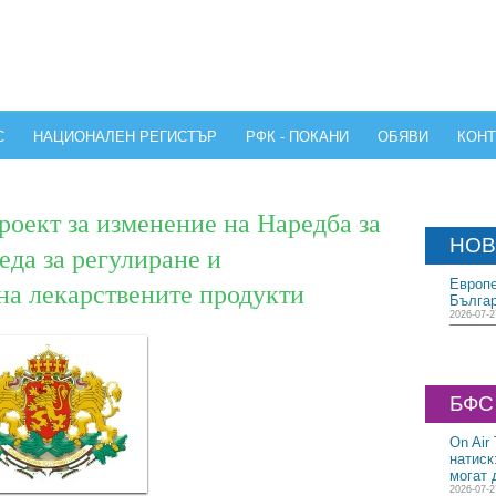
С
НАЦИОНАЛЕН РЕГИСТЪР
РФК - ПОКАНИ
ОБЯВИ
КОНТ
оект за изменение на Наредба за
НОВ
еда за регулиране и
на лекарствените продукти
Европе
Бълга
2026-07-2
БФС
On Air
натиск
могат 
2026-07-2