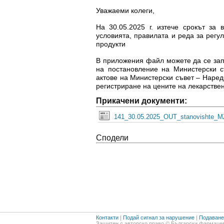
Уважаеми колеги,
На 30.05.2025 г. изтече срокът за
условията, правилата и реда за регу
продукти
В приложения файл можете да се зап
на постановление на Министерски 
актове на Министерски съвет – Наред
регистриране на цените на лекарстве
Прикачени документи:
141_30.05.2025_OUT_stanovishte_MZ
Сподели
Контакти
|
Подай сигнал за нарушение
|
Подаване 
Защитен с авторско право © Български фармацев