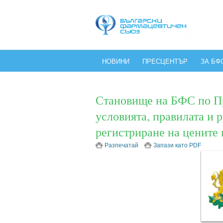
НОВИНИ
ПРЕСЦЕНТЪР
ЗА БФ
Становище на БФС по Пр
условията, правилата и р
регистриране на цените 
Разпечатай
Запази като PDF