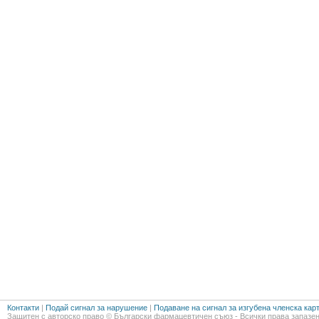
Контакти
|
Подай сигнал за нарушение
|
Подаване на сигнал за изгубена членска кар
Защитен с авторско право © Български фармацевтичен съюз - Всички права запазен